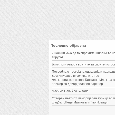
Последно објавени
7 начини како да го спречиме ширењето н
вирусот
Бимилк ги отвора вратите за своите потр
Потребна е постојана едукација и надград
достигнување висок квалитет во
млекопроизводството Битолска Млекара к
пример за добар деловен партнер
Масимо Савиќ во Битола
Отворен петтиот меморијален турнир во 
фудбал „Пеце Матичевски“ во Новаци