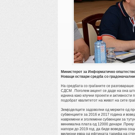
Министерот за Информатичко општество 
Новаци оствари средба со градоначални
На средбата со граѓаните се разговараш
СДСМ . Поголем акцент се даде на она шт
иднина како клучни проекти и активности 
подобрат квалитетот на живот на сите гр
Земјоделците задоволни од мерките од пр
субвенциите за 2016 и 2017 година и вове
навремени и зголемени субвенции за туту
минимална плата од 12000 денари .Преку 
напори до 2019 год. да биде воведена соц
милиони евра од ефтината тарифа на стру