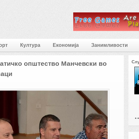
орт
Култура
Економија
Занимливости
Сл
атичко општество Манчевски во
ваци
* * 