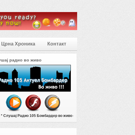
Црна Хроника
Контакт
ушај радио во живо
* Слушај Радио 105 Бомбардер во живо од Битола * * * Контакт телефон: ++38