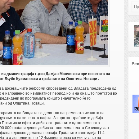
Ре
и администрација г-дин Дамјан Манчевски при посетата на
от Љубе Кузманоски и граѓаните на Општина Новаци .
е за досегашните реформи спроведени од Владата предводена од
о е направено во изминатиот период но и на она што претстои во
предвидени во програмата коишто значително ќе го
аѓани од Општина Новаци.
ограмата на Владата во делот на навремената исплата на
дувањето на зелената нафта .За прв пат граѓаните добија
н.Позитивни ефекти добиваат граѓаните од зголемената
90.000 граѓани денес добиваат поголема плата.Се вложуваат
ијална односно државна пензија .Граѓаните заштедија 11.4
јата а дополнително 12.4милиони евра со укинување на