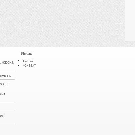
Инфо
За нас
а корона
Контакт
ошувачи
ба за
ако
мал